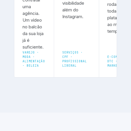
visibilidade
rodando e
uma
além do
todas as
agência.
Instagram.
plataforma
Um vídeo
ao mesmo
no balcão
tempo.
da sua loja
já é
suficiente.
VAREJO ·
SERVIÇOS ·
MODA ·
CPF ·
E-COMMERCE 
ALIMENTAÇÃO
PROFISSIONAL
DTC ·
· BELEZA
LIBERAL
MARKETPLACE