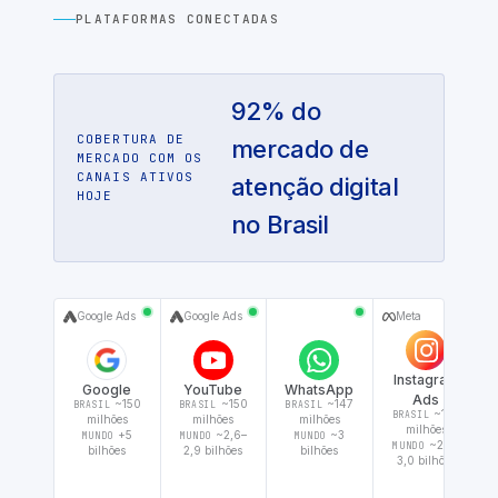
PLATAFORMAS CONECTADAS
92% do
COBERTURA DE
mercado de
MERCADO COM OS
CANAIS ATIVOS
atenção digital
HOJE
no Brasil
Google Ads
Google Ads
Meta
Instagram
Google
YouTube
WhatsApp
Ads
~150
~150
~147
BRASIL
BRASIL
BRASIL
~147
BRASIL
milhões
milhões
milhões
milhões
+5
~2,6–
~3
MUNDO
MUNDO
MUNDO
~2,4–
MUNDO
bilhões
2,9 bilhões
bilhões
3,0 bilhões