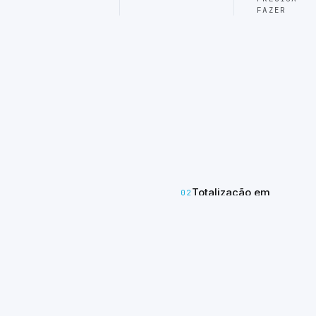
FAZER
Totalização em
02
PAINEL
tempo real
CONSOLIDADO
Todos os canais
somados em um
Você
único número —
dorme.
sem abrir seis abas
diferentes.
A IA não.