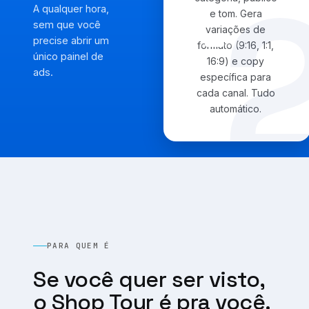
A qualquer hora,
e tom. Gera
sem que você
variações de
precise abrir um
formato (9:16, 1:1,
único painel de
16:9) e copy
ads.
específica para
cada canal. Tudo
automático.
PARA QUEM É
Se você quer ser visto,
o Shop Tour é pra você.