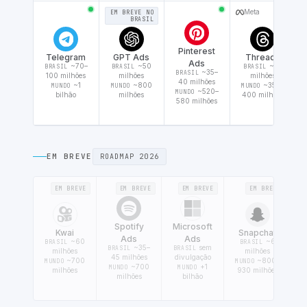
Meta
EM BREVE NO
BRASIL
Pinterest
Telegram
GPT Ads
Threads
Ads
~70–
~50
~35
BRASIL
BRASIL
BRASIL
~35–
BRASIL
100 milhões
milhões
milhões
40 milhões
~1
~800
~350–
MUNDO
MUNDO
MUNDO
~520–
MUNDO
bilhão
milhões
400 milhões
580 milhões
EM BREVE
ROADMAP 2026
EM BREVE
EM BREVE
EM BREVE
EM BREVE
Spotify
Microsoft
Kwai
Snapchat
Ads
Ads
~60
~6
BRASIL
BRASIL
~35–
sem
BRASIL
BRASIL
milhões
milhões
45 milhões
divulgação
~700
~800–
MUNDO
MUNDO
~700
+1
MUNDO
MUNDO
milhões
930 milhões
milhões
bilhão