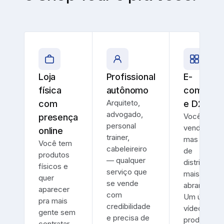
Loja
Profissional
E-
física
autônomo
commer
Arquiteto,
com
e D2C
advogado,
Você já
presença
personal
vende onlin
online
trainer,
mas precis
Você tem
cabeleireiro
de
produtos
— qualquer
distribuição
físicos e
serviço que
mais
quer
se vende
abrangente
aparecer
com
Um único
pra mais
credibilidade
vídeo de
gente sem
e precisa de
produto
contratar