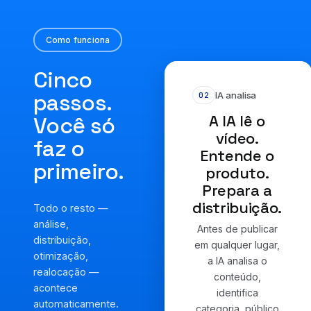
Como funciona
Cinco
passos.
IA analisa
02
A IA lê o
Você só
vídeo.
faz o
Entende o
primeiro.
produto.
Prepara a
distribuição.
Todo o resto —
análise,
Antes de publicar
distribuição,
em qualquer lugar,
otimização,
a IA analisa o
realocação —
conteúdo,
acontece
identifica
automaticamente.
categoria, público